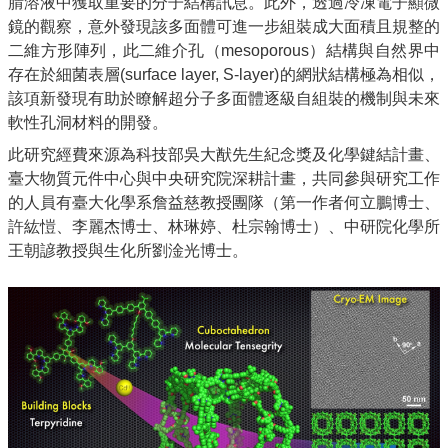
學
腈溶液中獲取重要的分子結構訊息。此外，透過冷凍電子顯微
系
鏡的觀察，意外發現該多面體可進一步組裝成大面積且規整的
二維方形陣列，此二維介孔（mesoporous）結構與自然界中
系
存在於細菌表層(surface layer, S-layer)的網狀結構極為相似，
所
該項新發現有助於瞭解超分子多面體逐級自組裝的機制與未來
成
軟性孔洞材料的開發。
員
此研究經費來源為科技部吳大猷先生紀念獎及化學鍵結計畫、
臺大物質元件中心與中央研究院深耕計畫，共同參與研究工作
學
的人員有臺大化學系詹益慈教授團隊（第一作者何立鵬博士、
術
許紘愷、李麗杰博士、林琳婷、杜宗翰博士）、中研院化學所
研
王朝諺教授與生化所劉淦光博士。
究
招
生
資
訊
課
程