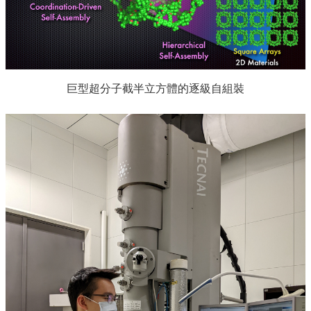
與
學
習
學
生
巨型超分子截半立方體的逐級自組裝
事
務
相
關
資
源
與
系
統