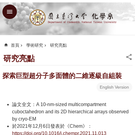
跳到主要內容區塊
進
階
搜
尋
首頁
學術研究
研究亮點
回
首
研究亮點
頁
臺
探索巨型超分子多面體的二維逐級自組裝
大
English Version
臺
大
理
論文全文：A 10-nm-sized multicompartment
學
cuboctahedron and its 2D hierarchical arrays observed
院
by cryo-EM
於2021年12月6日發表於《Chem》：
臺
https://doi.org/10.1016/j.chempr.2021.11.013
大