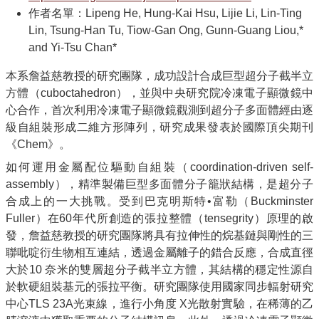
作者名單：Lipeng He, Hung-Kai Hsu, Lijie Li, Lin-Ting
化
Lin, Tsung-Han Tu, Tiow-Gan Ong, Gunn-Guang Liou,*
學
and Yi-Tsu Chan*
系
FB
本系詹益慈教授的研究團隊，成功設計合成巨型超分子截半立
聯
方體（cuboctahedron），並與中央研究院冷凍電子顯微鏡中
絡
心合作，首次利用冷凍電子顯微鏡觀測到超分子多面體經由逐
我
級自組裝形成二維方形陣列，研究成果發表於國際頂尖期刊
們
《Chem》。
網
如何運用金屬配位驅動自組裝（coordination-driven self-
站
assembly），精準製備巨型多面體分子籠狀結構，是超分子
導
合成上的一大挑戰。受到巴克明斯特•富勒（Buckminster
覽
Fuller）在60年代所創造的張拉整體（tensegrity）原理的啟
English
發，詹益慈教授的研究團隊將具有拉伸性的烷基鏈與剛性的三
聯吡啶衍生物相互連結，透過金屬離子的錯合反應，合成直徑
關
大於10 奈米的雙層超分子截半立方體，其結構的穩定性源自
於
於軟硬組裝基元的張拉平衡。研究團隊使用國家同步輻射研究
化
中心TLS 23A光束線，進行小角度 X光散射實驗，在稀薄的乙