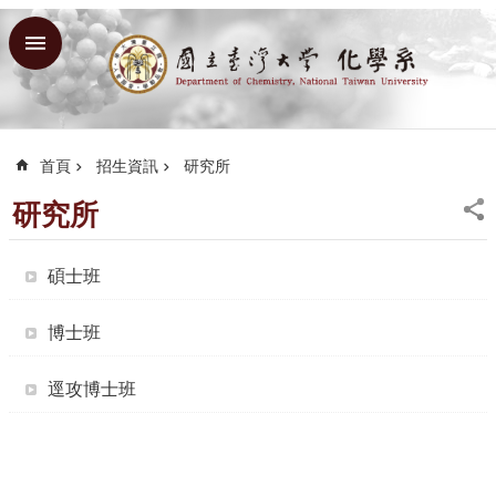
跳到主要內容區塊
進
階
搜
尋
首頁
招生資訊
研究所
回
首
研究所
頁
臺
碩士班
大
臺
博士班
大
理
逕攻博士班
學
院
臺
大