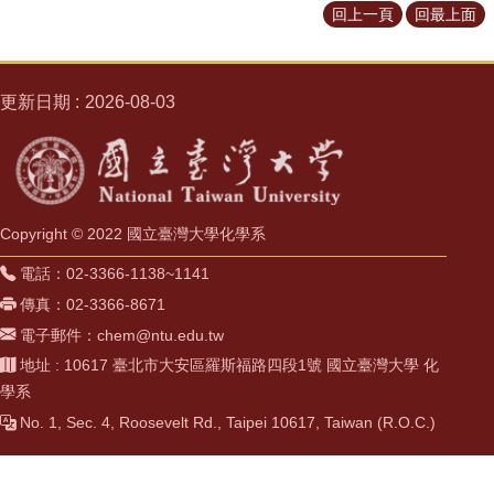
回上一頁
回最上面
化
學
系
更新日期
2026-08-03
FB
聯
絡
我
們
Copyright © 2022 國立臺灣大學化學系
網
站
電話：02-3366-1138~1141
導
傳真：02-3366-8671
覽
電子郵件：chem@ntu.edu.tw
English
地址 : 10617 臺北市大安區羅斯福路四段1號 國立臺灣大學 化
學系
關
No. 1, Sec. 4, Roosevelt Rd., Taipei 10617, Taiwan (R.O.C.)
於
化