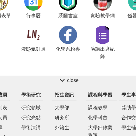
與表單
行事曆
系圖書室
實驗教學網
儀
液態氮訂購
化學系粉專
演講出席紀
錄
close
成員
學術研究
招生資訊
課程與學習
學生事
列表
研究領域
大學部
課程教學
獎助學
人員
研究亮點
研究所
化學科普
合作交
群
學術演講
外籍生
大學部修業
學生輔
規定