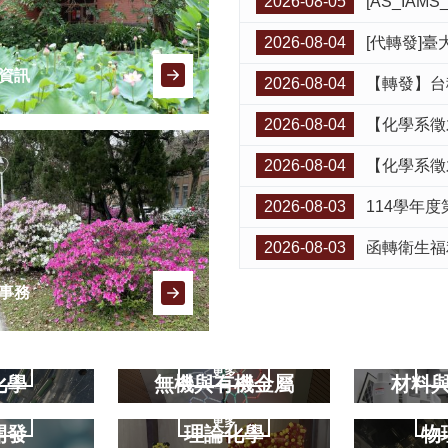
2026-08-05
[AS_IAMS_S
2026-08-04
[代轉發]臺大生化所公
資訊
2026-08-04
【轉發】台積
2026-08-04
【化學系徵才】115-1學期化學系誠徵普
2026-08-04
【化學系徵才】115-1學期化學
2026-08-03
114學年度第2學期
2026-08-03
函轉衛生福利部疾病管制
事務
更多
化學
無機與有機金屬
材料
更多
開發
理論化學
物