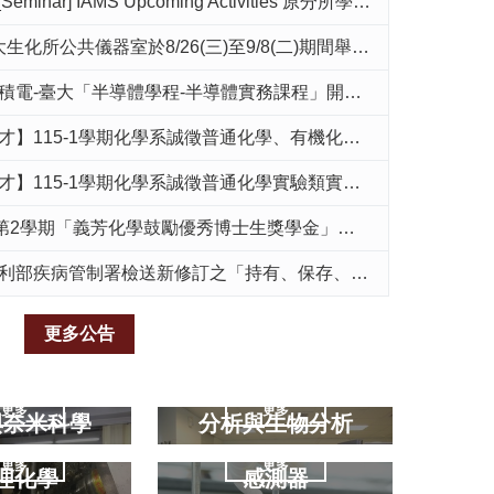
eminar] IAMS Upcoming Activities 原分所學術演講活動
共儀器室於8/26(三)至9/8(二)期間舉辦多場儀器教育訓練課程，有興趣者請逕予報名參加。
電-臺大「半導體學程-半導體實務課程」開放報名中!
通化學、有機化學、分析化學、物理化學課務類兼任教學助理數名，意者請於2026/08/14(五)下班前填妥附件申請表並繳交至系辦尤靜嫺(3366-1139)。
系誠徵普通化學實驗類實驗類兼任教學助理數名，意者請於2026/08/14前備妥附件申請表並繳交至系辦尤靜嫺(3366-1139)。
「義芳化學鼓勵優秀博士生獎學金」獲獎者為博三升博四范育勳同學（江建文老師指導）
署檢送新修訂之「持有、保存、使用或處分感染性生物材料管理規定」，請貴單位依循辦理，請查照。
更多公告
更多
更多
與奈米科學
分析與生物分析
更多
更多
理化學
感測器