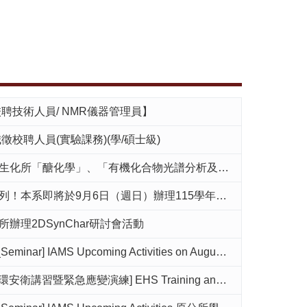
校聘技術人員/ NMR儀器管理員】
誠徵校聘人員(實驗課務)(學/碩士級)
醣化學」、「有機化合物光譜分析及數據整合」開課訊息，歡迎有興趣的同學選修
即將於9月6日（週日）辦理115學年度新生家長日，歡迎家長可上網登記報名
辦理2DSynChar研討會活動
AMS Upcoming Activities on August 13th (Prof. Ying-Chih Chiang)原分所8月13日學術演講活動
] EHS Training and emergency evacuation drill at 14:00 on September 10(Thu.)