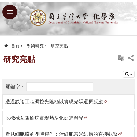
跳到主要內容區塊
進
階
搜
尋
首頁
學術研究
研究亮點
回
首
研究亮點
頁
臺
大
臺
大
透過缺陷工程調控光陰極以實現光驅還原反應
理
學
以機械互鎖輪烷實現熱活化延遲螢光
院
臺
看見細胞膜的即時運作：活細胞奈米結構的直接觀察
大