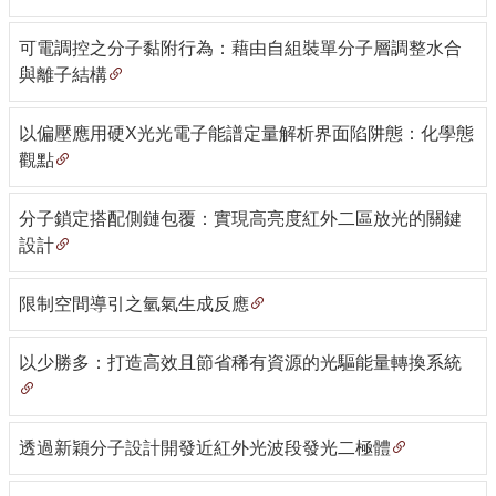
化
可電調控之分子黏附行為：藉由自組裝單分子層調整水合
學
與離子結構
系
FB
以偏壓應用硬X光光電子能譜定量解析界面陷阱態：化學態
聯
觀點
絡
我
們
分子鎖定搭配側鏈包覆：實現高亮度紅外二區放光的關鍵
設計
網
站
導
限制空間導引之氫氣生成反應
覽
English
以少勝多：打造高效且節省稀有資源的光驅能量轉換系統
關
於
透過新穎分子設計開發近紅外光波段發光二極體
化