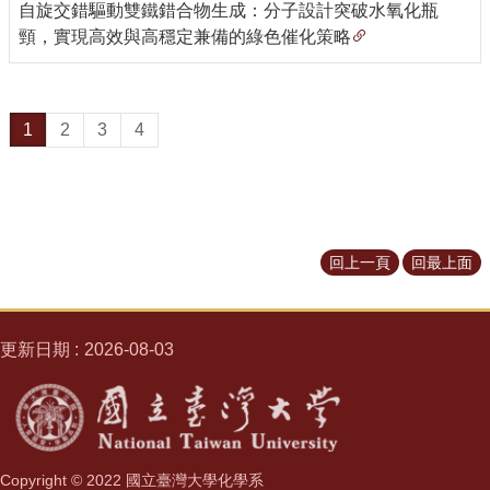
學
自旋交錯驅動雙鐵錯合物生成：分子設計突破水氧化瓶
系
頸，實現高效與高穩定兼備的綠色催化策略
系
所
成
1
2
3
4
員
學
術
研
回上一頁
回最上面
究
招
生
更新日期
2026-08-03
資
訊
課
程
Copyright © 2022 國立臺灣大學化學系